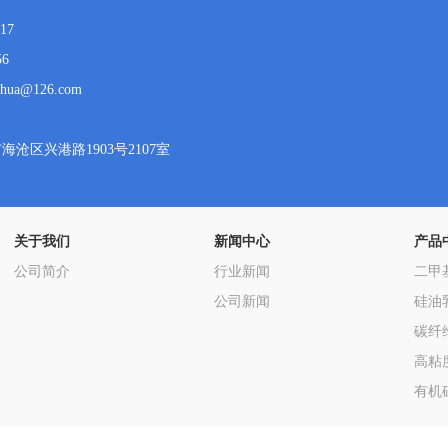
17
56
hua@126.com
沧区兴港路1903号2107室
关于我们
新闻中心
产品
公司简介
行业新闻
二甲
公司新闻
硅油
碳纤
高粘
有机