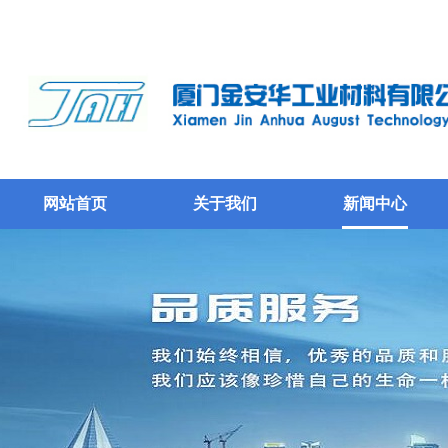
网站首页
关于我们
新闻中心