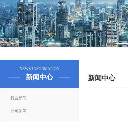
NEWS INFORMATION
新闻中心
新闻中心
行业新闻
公司新闻